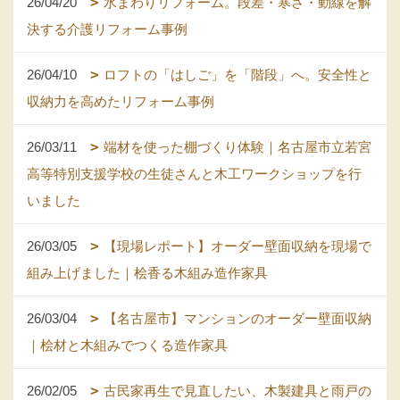
26/04/20
水まわりリフォーム。段差・寒さ・動線を解
決する介護リフォーム事例
26/04/10
ロフトの「はしご」を「階段」へ。安全性と
収納力を高めたリフォーム事例
26/03/11
端材を使った棚づくり体験｜名古屋市立若宮
高等特別支援学校の生徒さんと木工ワークショップを行
いました
26/03/05
【現場レポート】オーダー壁面収納を現場で
組み上げました｜桧香る木組み造作家具
26/03/04
【名古屋市】マンションのオーダー壁面収納
｜桧材と木組みでつくる造作家具
26/02/05
古民家再生で見直したい、木製建具と雨戸の