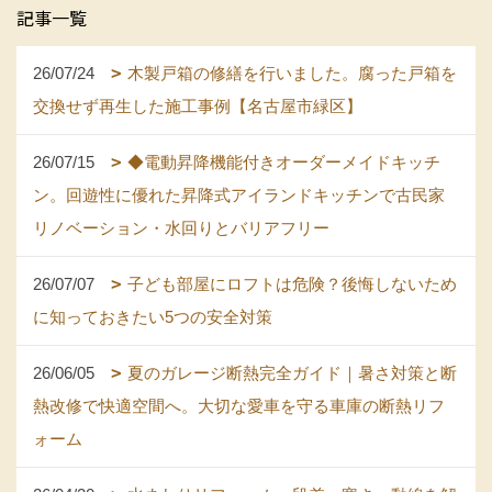
記事一覧
26/07/24
木製戸箱の修繕を行いました。腐った戸箱を
交換せず再生した施工事例【名古屋市緑区】
26/07/15
◆電動昇降機能付きオーダーメイドキッチ
ン。回遊性に優れた昇降式アイランドキッチンで古民家
リノベーション・水回りとバリアフリー
26/07/07
子ども部屋にロフトは危険？後悔しないため
に知っておきたい5つの安全対策
26/06/05
夏のガレージ断熱完全ガイド｜暑さ対策と断
熱改修で快適空間へ。大切な愛車を守る車庫の断熱リフ
ォーム