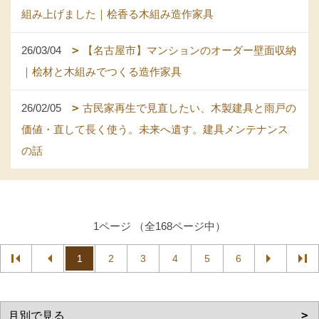
組み上げました｜桧香る木組み造作家具
26/03/04
【名古屋市】マンションのオーダー壁面収納
｜桧材と木組みでつくる造作家具
26/02/05
古民家再生で見直したい、木製建具と雨戸の
価値・直して長く使う。未来へ遺す。建具メンテナンス
の話
1ページ （全168ページ中）
1
2
3
4
5
6