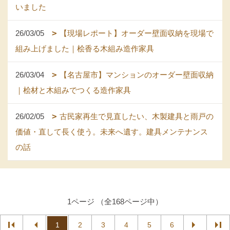
いました
26/03/05
【現場レポート】オーダー壁面収納を現場で
組み上げました｜桧香る木組み造作家具
26/03/04
【名古屋市】マンションのオーダー壁面収納
｜桧材と木組みでつくる造作家具
26/02/05
古民家再生で見直したい、木製建具と雨戸の
価値・直して長く使う。未来へ遺す。建具メンテナンス
の話
1ページ （全168ページ中）
1
2
3
4
5
6