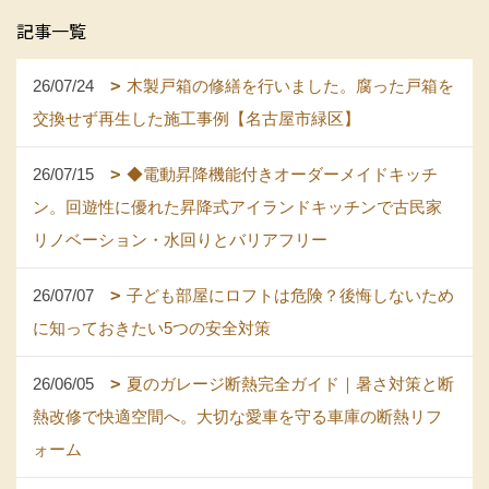
記事一覧
26/07/24
木製戸箱の修繕を行いました。腐った戸箱を
交換せず再生した施工事例【名古屋市緑区】
26/07/15
◆電動昇降機能付きオーダーメイドキッチ
ン。回遊性に優れた昇降式アイランドキッチンで古民家
リノベーション・水回りとバリアフリー
26/07/07
子ども部屋にロフトは危険？後悔しないため
に知っておきたい5つの安全対策
26/06/05
夏のガレージ断熱完全ガイド｜暑さ対策と断
熱改修で快適空間へ。大切な愛車を守る車庫の断熱リフ
ォーム