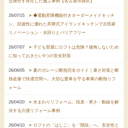
交換せず再生した施工事例【名古屋市緑区】
26/07/15
◆電動昇降機能付きオーダーメイドキッチ
ン。回遊性に優れた昇降式アイランドキッチンで古民家
リノベーション・水回りとバリアフリー
26/07/07
子ども部屋にロフトは危険？後悔しないため
に知っておきたい5つの安全対策
26/06/05
夏のガレージ断熱完全ガイド｜暑さ対策と断
熱改修で快適空間へ。大切な愛車を守る車庫の断熱リフ
ォーム
26/04/20
水まわりリフォーム。段差・寒さ・動線を解
決する介護リフォーム事例
26/04/10
ロフトの「はしご」を「階段」へ。安全性と