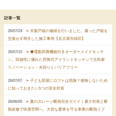
記事一覧
26/07/24
木製戸箱の修繕を行いました。腐った戸箱を
交換せず再生した施工事例【名古屋市緑区】
26/07/15
◆電動昇降機能付きオーダーメイドキッチ
ン。回遊性に優れた昇降式アイランドキッチンで古民家
リノベーション・水回りとバリアフリー
26/07/07
子ども部屋にロフトは危険？後悔しないため
に知っておきたい5つの安全対策
26/06/05
夏のガレージ断熱完全ガイド｜暑さ対策と断
熱改修で快適空間へ。大切な愛車を守る車庫の断熱リフ