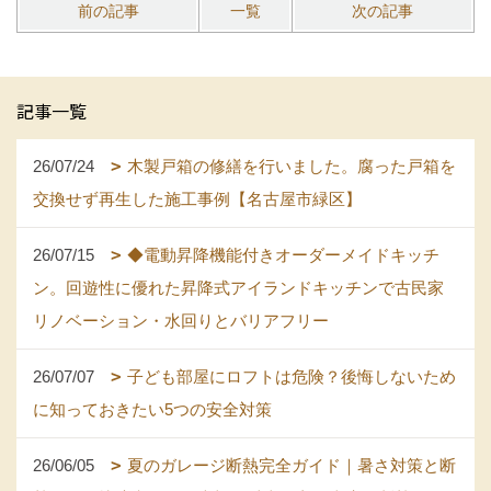
前の記事
一覧
次の記事
記事一覧
26/07/24
木製戸箱の修繕を行いました。腐った戸箱を
交換せず再生した施工事例【名古屋市緑区】
26/07/15
◆電動昇降機能付きオーダーメイドキッチ
ン。回遊性に優れた昇降式アイランドキッチンで古民家
リノベーション・水回りとバリアフリー
26/07/07
子ども部屋にロフトは危険？後悔しないため
に知っておきたい5つの安全対策
26/06/05
夏のガレージ断熱完全ガイド｜暑さ対策と断