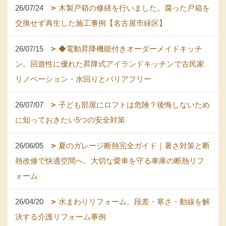
26/07/24
木製戸箱の修繕を行いました。腐った戸箱を
交換せず再生した施工事例【名古屋市緑区】
26/07/15
◆電動昇降機能付きオーダーメイドキッチ
ン。回遊性に優れた昇降式アイランドキッチンで古民家
リノベーション・水回りとバリアフリー
26/07/07
子ども部屋にロフトは危険？後悔しないため
に知っておきたい5つの安全対策
26/06/05
夏のガレージ断熱完全ガイド｜暑さ対策と断
熱改修で快適空間へ。大切な愛車を守る車庫の断熱リフ
ォーム
26/04/20
水まわりリフォーム。段差・寒さ・動線を解
決する介護リフォーム事例