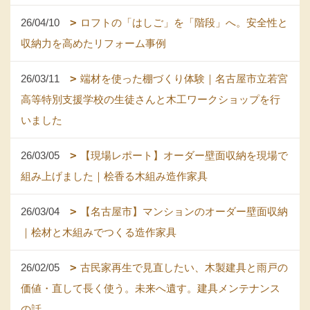
26/04/10
ロフトの「はしご」を「階段」へ。安全性と
収納力を高めたリフォーム事例
26/03/11
端材を使った棚づくり体験｜名古屋市立若宮
高等特別支援学校の生徒さんと木工ワークショップを行
いました
26/03/05
【現場レポート】オーダー壁面収納を現場で
組み上げました｜桧香る木組み造作家具
26/03/04
【名古屋市】マンションのオーダー壁面収納
｜桧材と木組みでつくる造作家具
26/02/05
古民家再生で見直したい、木製建具と雨戸の
価値・直して長く使う。未来へ遺す。建具メンテナンス
の話