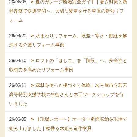
26/06/05
夏のガレージ断熱完全ガイド｜暑さ対策と断
熱改修で快適空間へ。大切な愛車を守る車庫の断熱リフ
ォーム
26/04/20
水まわりリフォーム。段差・寒さ・動線を解
決する介護リフォーム事例
26/04/10
ロフトの「はしご」を「階段」へ。安全性と
収納力を高めたリフォーム事例
26/03/11
端材を使った棚づくり体験｜名古屋市立若宮
高等特別支援学校の生徒さんと木工ワークショップを行
いました
26/03/05
【現場レポート】オーダー壁面収納を現場で
組み上げました｜桧香る木組み造作家具