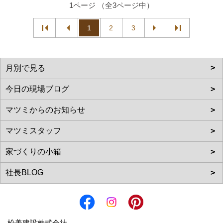
1ページ （全3ページ中）
1
2
3
松美建設株式会社