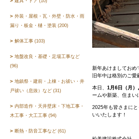
建具・ドア (10)
外装・屋根・瓦・外壁・防水・雨
漏り・板金・樋・塗装 (200)
解体工事 (103)
地盤改良・基礎・足場工事など
(96)
新年あけましておめ
旧年中は格別のご愛
地鎮祭・建前・上棟・お祓い・井
本日、
1月6日（月
戸祓い（息抜）など (31)
ームや新築、住まい
内部造作・天井壁床・下地工事・
2025年も皆さま
いいたします！
木工事・大工工事 (94)
断熱・防音工事など (61)
松美建設株式会社