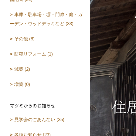
車庫・駐車場・塀・門扉・庭・ガ
ーデン・ウッドデッキなど (33)
その他 (8)
防犯リフォーム (1)
減築 (2)
増築 (0)
マツミからのお知らせ
見学会のごあんない (35)
各種お知らせ (23)