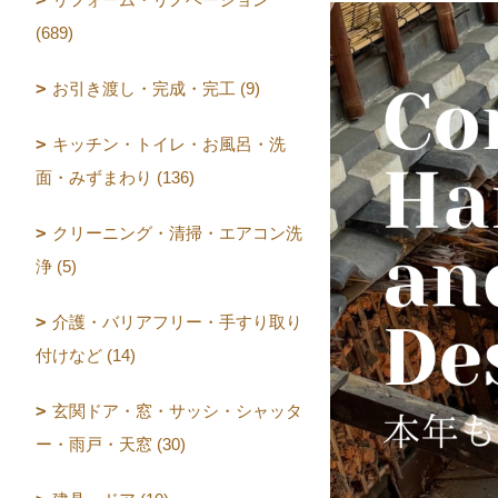
(689)
お引き渡し・完成・完工 (9)
キッチン・トイレ・お風呂・洗
面・みずまわり (136)
クリーニング・清掃・エアコン洗
浄 (5)
介護・バリアフリー・手すり取り
付けなど (14)
玄関ドア・窓・サッシ・シャッタ
ー・雨戸・天窓 (30)