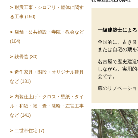
耐震工事・シロアリ・躯体に関す
る工事 (150)
一級建築士による
店舗・公共施設・寺院・教会など
(104)
全国的に、古き良
または自宅の蔵を
鉄骨造 (30)
名古屋で歴史建造
しながら、実用的
造作家具・階段・オリジナル建具
会です。
など (131)
蔵のリノベーショ
内装仕上げ・クロス・壁紙・タイ
ル・和紙・襖・畳・漆喰・左官工事
など (141)
二世帯住宅 (7)