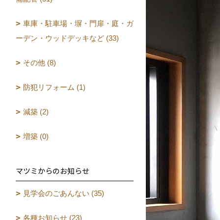
車庫・駐車場・塀・門扉・庭・ガ
ーデン・ウッドデッキなど (33)
その他 (8)
防犯リフォーム (1)
減築 (2)
増築 (0)
マツミからのお知らせ
見学会のごあんない (35)
各種お知らせ (23)