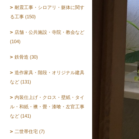
耐震工事・シロアリ・躯体に関す
る工事 (150)
店舗・公共施設・寺院・教会など
(104)
鉄骨造 (30)
造作家具・階段・オリジナル建具
など (131)
内装仕上げ・クロス・壁紙・タイ
ル・和紙・襖・畳・漆喰・左官工事
など (141)
二世帯住宅 (7)