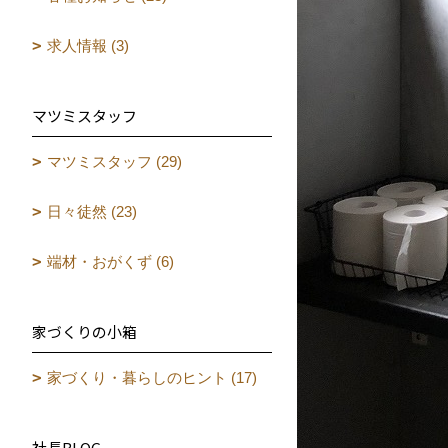
求人情報 (3)
マツミスタッフ
マツミスタッフ (29)
日々徒然 (23)
端材・おがくず (6)
家づくりの小箱
家づくり・暮らしのヒント (17)
社長BLOG