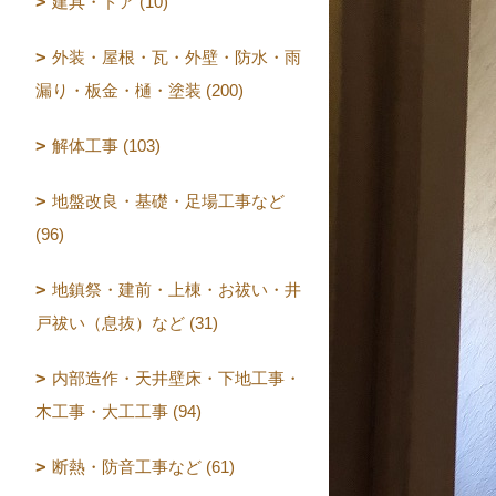
建具・ドア (10)
外装・屋根・瓦・外壁・防水・雨
漏り・板金・樋・塗装 (200)
解体工事 (103)
地盤改良・基礎・足場工事など
(96)
地鎮祭・建前・上棟・お祓い・井
戸祓い（息抜）など (31)
内部造作・天井壁床・下地工事・
木工事・大工工事 (94)
断熱・防音工事など (61)