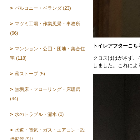
バルコニー・ベランダ (23)
マツミ工場・作業風景・事務所
(66)
トイレアフターこち
マンション・公団・団地・集合住
宅 (118)
クロスははがさず、
しました。これによ
薪ストーブ (5)
無垢床・フローリング・床暖房
(44)
水のトラブル・漏水 (0)
水道・電気・ガス・エアコン・設
備配管 (51)