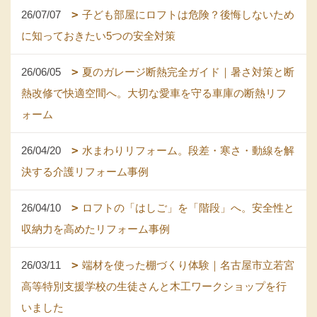
26/07/07
子ども部屋にロフトは危険？後悔しないため
に知っておきたい5つの安全対策
26/06/05
夏のガレージ断熱完全ガイド｜暑さ対策と断
熱改修で快適空間へ。大切な愛車を守る車庫の断熱リフ
ォーム
26/04/20
水まわりリフォーム。段差・寒さ・動線を解
決する介護リフォーム事例
26/04/10
ロフトの「はしご」を「階段」へ。安全性と
収納力を高めたリフォーム事例
26/03/11
端材を使った棚づくり体験｜名古屋市立若宮
高等特別支援学校の生徒さんと木工ワークショップを行
いました