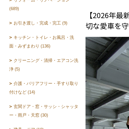
(689)
【2026年
お引き渡し・完成・完工 (9)
切な愛車を守
キッチン・トイレ・お風呂・洗
面・みずまわり (136)
クリーニング・清掃・エアコン洗
浄 (5)
介護・バリアフリー・手すり取り
付けなど (14)
玄関ドア・窓・サッシ・シャッタ
ー・雨戸・天窓 (30)