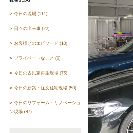
今日の現場 (111)
日々の出来事 (22)
お客様とのエピソード (10)
プライベートなこと (6)
今日の古民家再生現場 (75)
今日の新築・注文住宅現場 (50)
今日のリフォーム・リノベーショ
ン現場 (97)