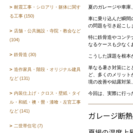
耐震工事・シロアリ・躯体に関す
夏のガレージや車庫
る工事 (150)
車に乗り込んだ瞬間
の問題を引き起こし
店舗・公共施設・寺院・教会など
特に鉄骨造やコンテ
(104)
なるケースも少なく
鉄骨造 (30)
こうした課題を根本
単なる暑さ対策にと
造作家具・階段・オリジナル建具
ど、多くのメリット
など (131)
境の改善や結露対策
内装仕上げ・クロス・壁紙・タイ
今回は、実際に行っ
ル・和紙・襖・畳・漆喰・左官工事
など (141)
ガレージ断熱
二世帯住宅 (7)
夏場の温度上