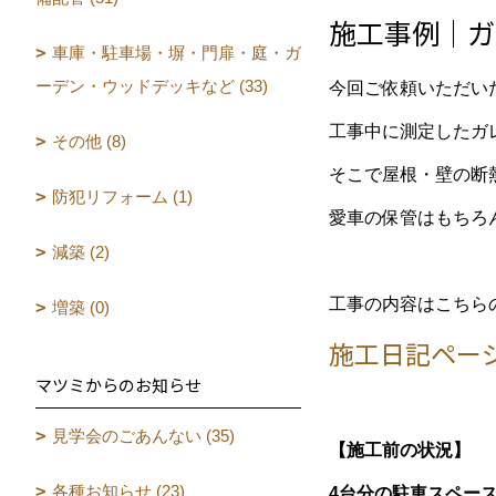
施工事例｜ガ
車庫・駐車場・塀・門扉・庭・ガ
ーデン・ウッドデッキなど (33)
今回ご依頼いただい
工事中に測定したガ
その他 (8)
そこで屋根・壁の断
防犯リフォーム (1)
愛車の保管はもちろ
減築 (2)
工事の内容はこちら
増築 (0)
施工日記ペー
マツミからのお知らせ
見学会のごあんない (35)
【施工前の状況】
各種お知らせ (23)
4台分の駐車スペー