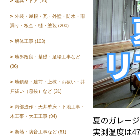
建具・ドア (10)
外装・屋根・瓦・外壁・防水・雨
漏り・板金・樋・塗装 (200)
解体工事 (103)
地盤改良・基礎・足場工事など
(96)
地鎮祭・建前・上棟・お祓い・井
戸祓い（息抜）など (31)
内部造作・天井壁床・下地工事・
木工事・大工工事 (94)
夏のガレージ
実測温度は4
断熱・防音工事など (61)