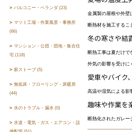
バルコニー・ベランダ (23)
金属製の屋根や外壁
マツミ工場・作業風景・事務所
断熱材を施工するこ
(66)
冬の寒さや結
マンション・公団・団地・集合住
断熱工事は夏だけで
宅 (118)
外気の影響を受けに
薪ストーブ (5)
愛車やバイク
無垢床・フローリング・床暖房
高温や湿気による影
(44)
趣味や作業を
水のトラブル・漏水 (0)
断熱化されたガレー
水道・電気・ガス・エアコン・設
備配管 (51)