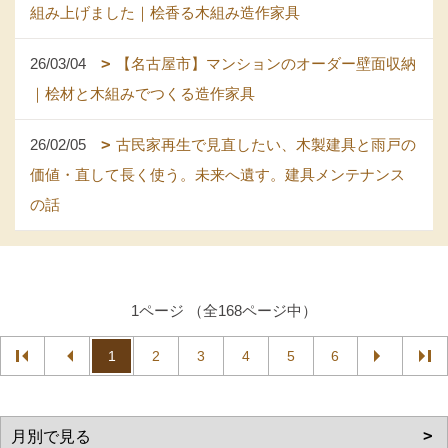
組み上げました｜桧香る木組み造作家具
26/03/04
【名古屋市】マンションのオーダー壁面収納
｜桧材と木組みでつくる造作家具
26/02/05
古民家再生で見直したい、木製建具と雨戸の
価値・直して長く使う。未来へ遺す。建具メンテナンス
の話
1ページ （全168ページ中）
1
2
3
4
5
6