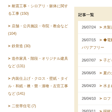
耐震工事・シロアリ・躯体に関す
る工事 (150)
記事一覧
店舗・公共施設・寺院・教会など
26/07/24
木製
(104)
26/07/15
◆電
鉄骨造 (30)
バリアフリー
造作家具・階段・オリジナル建具
26/07/07
子ど
など (131)
26/06/05
夏の
内装仕上げ・クロス・壁紙・タイ
26/04/20
水ま
ル・和紙・襖・畳・漆喰・左官工事
など (141)
26/04/10
ロフ
二世帯住宅 (7)
26/03/11
端材