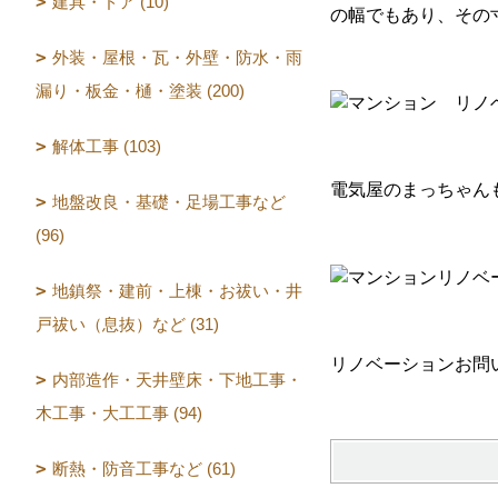
建具・ドア (10)
の幅でもあり、その
外装・屋根・瓦・外壁・防水・雨
漏り・板金・樋・塗装 (200)
解体工事 (103)
電気屋のまっちゃん
地盤改良・基礎・足場工事など
(96)
地鎮祭・建前・上棟・お祓い・井
戸祓い（息抜）など (31)
リノベーションお問
内部造作・天井壁床・下地工事・
木工事・大工工事 (94)
断熱・防音工事など (61)