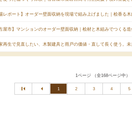
場レポート】オーダー壁面収納を現場で組み上げました｜桧香る木
古屋市】マンションのオーダー壁面収納｜桧材と木組みでつくる造
家再生で見直したい、木製建具と雨戸の価値・直して長く使う。未
1ページ （全168ページ中）
1
2
3
4
5