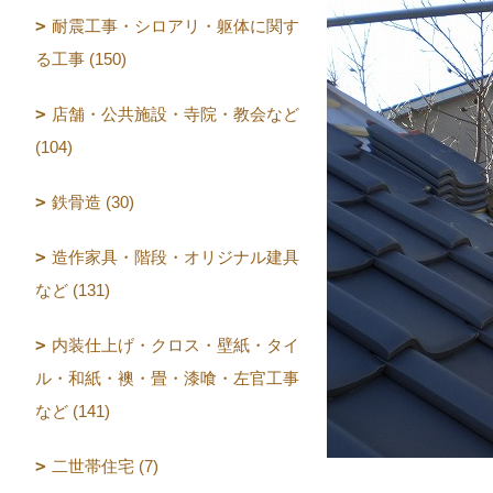
耐震工事・シロアリ・躯体に関す
る工事 (150)
店舗・公共施設・寺院・教会など
(104)
鉄骨造 (30)
造作家具・階段・オリジナル建具
など (131)
内装仕上げ・クロス・壁紙・タイ
ル・和紙・襖・畳・漆喰・左官工事
など (141)
二世帯住宅 (7)