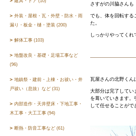
建具・ドア (10)
さすがの川脇さんも
外装・屋根・瓦・外壁・防水・雨
でも、体を回転する
た。
漏り・板金・樋・塗装 (200)
しっかりやってくれ
解体工事 (103)
地盤改良・基礎・足場工事など
(96)
瓦屋さんの北野くん
地鎮祭・建前・上棟・お祓い・井
戸祓い（息抜）など (31)
大部分は完了してい
を葺いていきます。
内部造作・天井壁床・下地工事・
して任せることがで
木工事・大工工事 (94)
断熱・防音工事など (61)