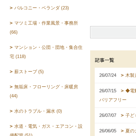
バルコニー・ベランダ (23)
マツミ工場・作業風景・事務所
(66)
マンション・公団・団地・集合住
宅 (118)
記事一覧
薪ストーブ (5)
26/07/24
木製
無垢床・フローリング・床暖房
26/07/15
◆電
(44)
バリアフリー
水のトラブル・漏水 (0)
26/07/07
子ど
水道・電気・ガス・エアコン・設
26/06/05
夏の
備配管 (51)