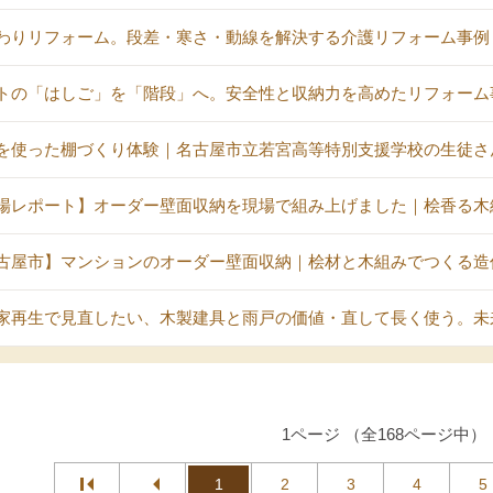
わりリフォーム。段差・寒さ・動線を解決する介護リフォーム事例
トの「はしご」を「階段」へ。安全性と収納力を高めたリフォーム
を使った棚づくり体験｜名古屋市立若宮高等特別支援学校の生徒さ
場レポート】オーダー壁面収納を現場で組み上げました｜桧香る木
古屋市】マンションのオーダー壁面収納｜桧材と木組みでつくる造
家再生で見直したい、木製建具と雨戸の価値・直して長く使う。未
1ページ （全168ページ中）
1
2
3
4
5