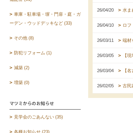
26/04/20
水ま
車庫・駐車場・塀・門扉・庭・ガ
ーデン・ウッドデッキなど (33)
26/04/10
ロフ
その他 (8)
26/03/11
端材
防犯リフォーム (1)
26/03/05
【現
減築 (2)
26/03/04
【名
増築 (0)
26/02/05
古民
マツミからのお知らせ
見学会のごあんない (35)
各種お知らせ (23)