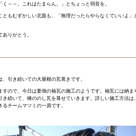
「く～～。これはたまらん。」とちょっと弱音を。
こともむずかしい北面も、「無理だったらやらなくていいよ」
てありがとう。
は、引き続いての大屋根の瓦葺きです。
ますので、今日は妻側の袖瓦の施工のようです。袖瓦には納ま
引き続いて、棟ののし瓦を葺せていきます。詳しい施工方法は
きるチームマツミの一員です。