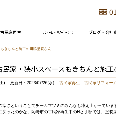
0
古民家再生
ﾘﾌｫｰﾑ・ﾘﾉﾍﾞｰｼｮﾝ
ブログ・会社
スもきちんと施工の川脇塗装さん
古民家・狭小スペースもきちんと施工
土)
更新日：2023/07/26(水)
古民家再生 古民家リフォー
の寒さということでチームマツミのみんなも凍え上がっています
に戻ったのかな。
岡崎市の古民家再生中のHさま邸では、塗装