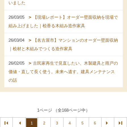
いました
26/03/05
【現場レポート】オーダー壁面収納を現場で
組み上げました｜桧香る木組み造作家具
26/03/04
【名古屋市】マンションのオーダー壁面収納
｜桧材と木組みでつくる造作家具
26/02/05
古民家再生で見直したい、木製建具と雨戸の
価値・直して長く使う。未来へ遺す。建具メンテナンス
の話
1ページ （全168ページ中）
1
2
3
4
5
6