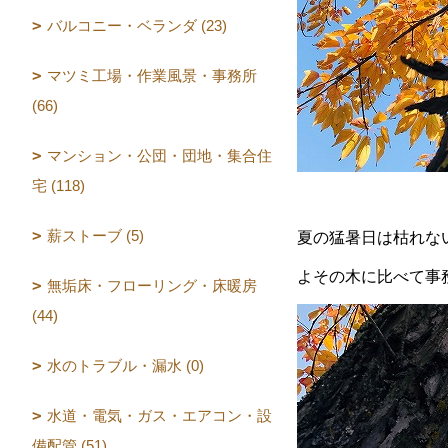
バルコニー・ベランダ (23)
マツミ工場・作業風景・事務所
(66)
マンション・公団・団地・集合住
宅 (118)
薪ストーブ (5)
夏の猛暑日は枯れな
よその木に比べて事
無垢床・フローリング・床暖房
(44)
水のトラブル・漏水 (0)
水道・電気・ガス・エアコン・設
備配管 (51)