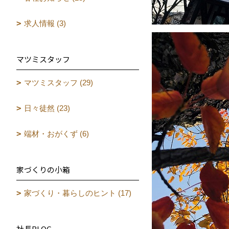
求人情報 (3)
マツミスタッフ
マツミスタッフ (29)
日々徒然 (23)
端材・おがくず (6)
家づくりの小箱
家づくり・暮らしのヒント (17)
社長BLOG