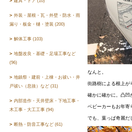
建具・ドア (10)
外装・屋根・瓦・外壁・防水・雨
漏り・板金・樋・塗装 (200)
解体工事 (103)
地盤改良・基礎・足場工事など
(96)
なんと。
地鎮祭・建前・上棟・お祓い・井
街路樹による根上が
戸祓い（息抜）など (31)
確かに確かに。凸凹
内部造作・天井壁床・下地工事・
ベビーカーもお年寄
木工事・大工工事 (94)
でも、葉っぱ奇麗だ
断熱・防音工事など (61)