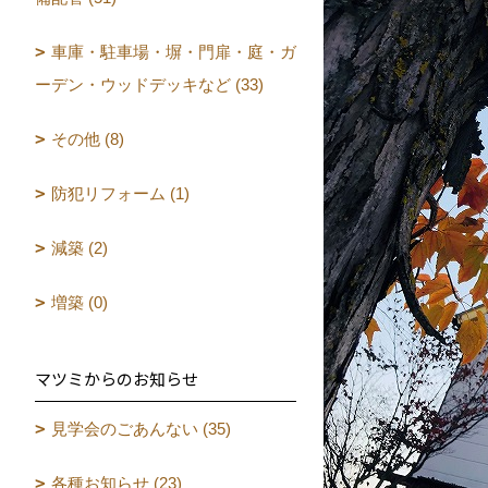
車庫・駐車場・塀・門扉・庭・ガ
ーデン・ウッドデッキなど (33)
その他 (8)
防犯リフォーム (1)
減築 (2)
増築 (0)
マツミからのお知らせ
見学会のごあんない (35)
各種お知らせ (23)