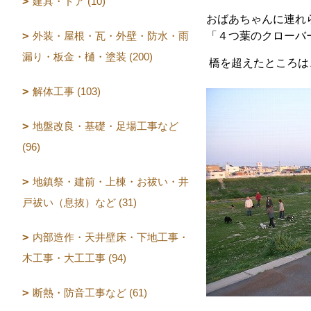
建具・ドア (10)
おばあちゃんに連れ
外装・屋根・瓦・外壁・防水・雨
「４つ葉のクローバ
漏り・板金・樋・塗装 (200)
橋を超えたところは
解体工事 (103)
地盤改良・基礎・足場工事など
(96)
地鎮祭・建前・上棟・お祓い・井
戸祓い（息抜）など (31)
内部造作・天井壁床・下地工事・
木工事・大工工事 (94)
断熱・防音工事など (61)