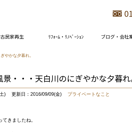
0
古民家再生
ﾘﾌｫｰﾑ・ﾘﾉﾍﾞｰｼｮﾝ
ブログ・会社
にぎやかな夕暮れ。
風景・・・天白川のにぎやかな夕暮れ
土)
更新日：2016/09/09(金)
プライベートなこと
ってきましたね。