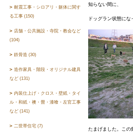
知らない間に、
耐震工事・シロアリ・躯体に関す
る工事 (150)
ドッグラン状態にな
店舗・公共施設・寺院・教会など
(104)
鉄骨造 (30)
造作家具・階段・オリジナル建具
など (131)
内装仕上げ・クロス・壁紙・タイ
ル・和紙・襖・畳・漆喰・左官工事
など (141)
二世帯住宅 (7)
たまげました。この