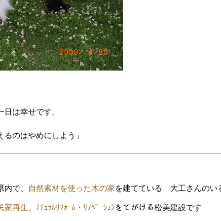
。
一日は幸せです。
えるのはやめにしよう」
県内で、
自然素材を使った木の家
を建てている 大工さんのい
民家再生
、
ﾅﾁｭﾗﾙﾘﾌｫｰﾑ・ﾘﾉﾍﾞｰｼｮﾝ
をてがける松美建設です