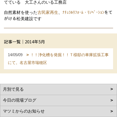
てている 大工さんのいる工務店
自然素材を使った
古民家再生
、
ﾅﾁｭﾗﾙﾘﾌｫｰﾑ・ﾘﾉﾍﾞｰｼｮﾝ
をて
がける松美建設です
記事一覧｜2014年5月
14/05/09
！！浄化槽を発掘！！Ｔ様邸の車庫拡張工事
にて。名古屋市瑞穂区