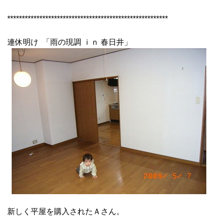
*******************************************************
連休明け 「雨の現調 ｉｎ 春日井」
新しく平屋を購入されたＡさん。