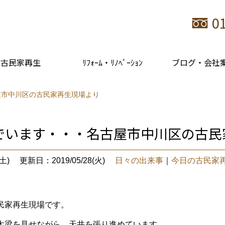
0
古民家再生
ﾘﾌｫｰﾑ・ﾘﾉﾍﾞｰｼｮﾝ
ブログ・会社
屋市中川区の古民家再生現場より
でいます・・・名古屋市中川区の古民
土)
更新日：2019/05/28(火)
日々の出来事
｜
今日の古民家
民家再生現場です。
太梁を見せながら、天井を張り進めています。