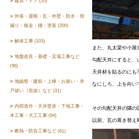
建具・ドア (10)
外装・屋根・瓦・外壁・防水・雨
漏り・板金・樋・塗装 (200)
解体工事 (103)
また、丸太梁や小屋
地盤改良・基礎・足場工事など
勾配天井にすると、
(96)
天井材を貼るのにも
地鎮祭・建前・上棟・お祓い・井
なにしろ、上を向い
戸祓い（息抜）など (31)
内部造作・天井壁床・下地工事・
その勾配天井の隣の
木工事・大工工事 (94)
以前、瓦の葺き替え
断熱・防音工事など (61)