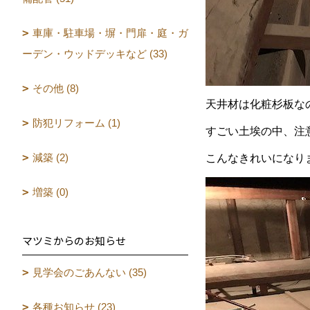
車庫・駐車場・塀・門扉・庭・ガ
ーデン・ウッドデッキなど (33)
その他 (8)
天井材は化粧杉板な
防犯リフォーム (1)
すごい土埃の中、注
減築 (2)
こんなきれいになり
増築 (0)
マツミからのお知らせ
見学会のごあんない (35)
各種お知らせ (23)