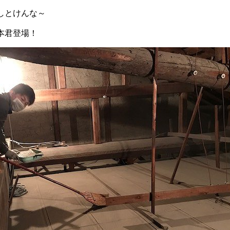
しとけんな～
本君登場！