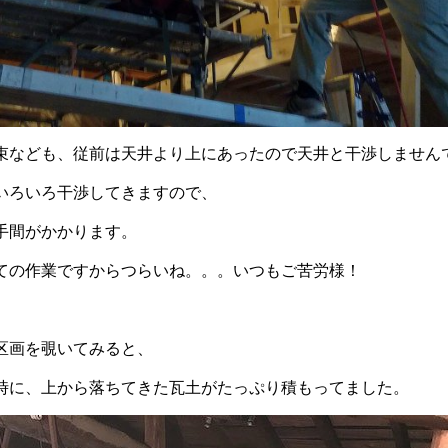
束なども、従前は天井より上にあったので天井と干渉しません
いろいろ干渉してきますので、
手間がかかります。
ての作業ですからつらいね。。。いつもご苦労様！
区画を覗いてみると、
時に、上から落ちてきた瓦土がたっぷり積もってました。