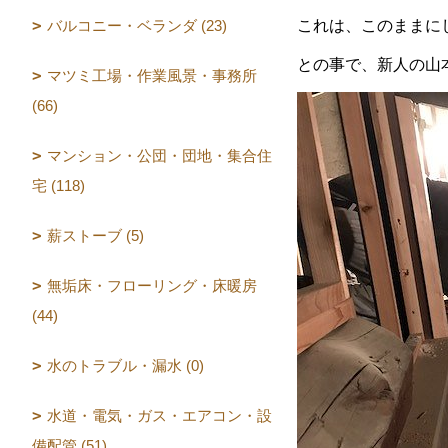
バルコニー・ベランダ (23)
これは、このままに
との事で、新人の山
マツミ工場・作業風景・事務所
(66)
マンション・公団・団地・集合住
宅 (118)
薪ストーブ (5)
無垢床・フローリング・床暖房
(44)
水のトラブル・漏水 (0)
水道・電気・ガス・エアコン・設
備配管 (51)