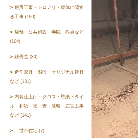
耐震工事・シロアリ・躯体に関す
る工事 (150)
店舗・公共施設・寺院・教会など
(104)
鉄骨造 (30)
造作家具・階段・オリジナル建具
など (131)
内装仕上げ・クロス・壁紙・タイ
ル・和紙・襖・畳・漆喰・左官工事
など (141)
二世帯住宅 (7)