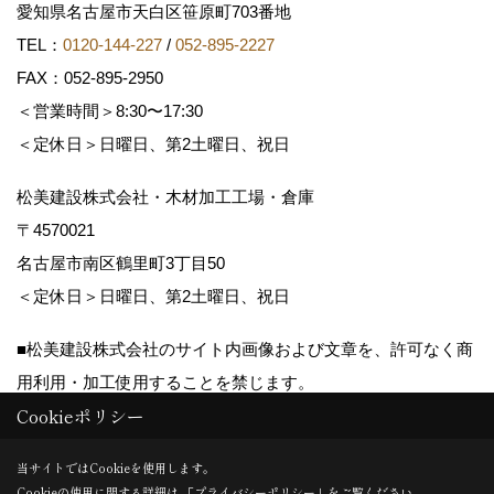
愛知県名古屋市天白区笹原町703番地
TEL：
0120-144-227
/
052-895-2227
FAX：052-895-2950
＜営業時間＞8:30〜17:30
＜定休日＞日曜日、第2土曜日、祝日
松美建設株式会社・木材加工工場・倉庫
〒4570021
名古屋市南区鶴里町3丁目50
＜定休日＞日曜日、第2土曜日、祝日
■松美建設株式会社のサイト内画像および文章を、許可なく商
用利用・加工使用することを禁じます。
Cookieポリシー
Copyright (c) matsumikensetsu. All Rights Reserved.
当サイトではCookieを使用します。
Cookieの使用に関する詳細は 「
プライバシーポリシー
」をご覧ください。