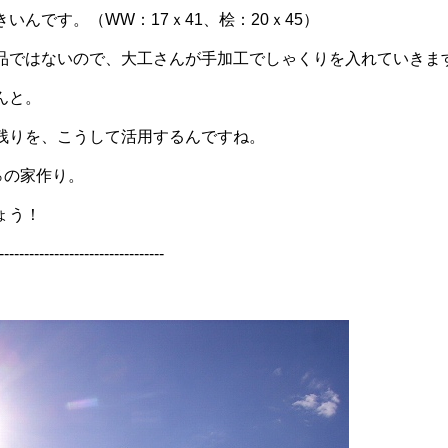
いんです。（WW：17ｘ41、桧：20ｘ45）
品ではないので、大工さんが手加工でしゃくりを入れていきま
んと。
残りを、こうして活用するんですね。
％の家作り。
ょう！
---------------------------------
。