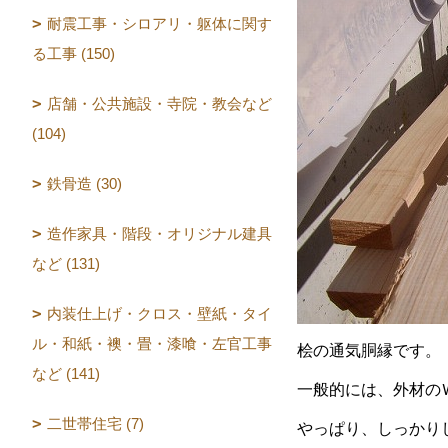
耐震工事・シロアリ・躯体に関す
る工事 (150)
店舗・公共施設・寺院・教会など
(104)
鉄骨造 (30)
造作家具・階段・オリジナル建具
など (131)
内装仕上げ・クロス・壁紙・タイ
ル・和紙・襖・畳・漆喰・左官工事
桧の通気胴縁です。
など (141)
一般的には、外材の
二世帯住宅 (7)
やっぱり、しっかり