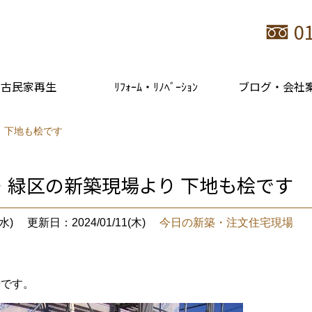
0
古民家再生
ﾘﾌｫｰﾑ・ﾘﾉﾍﾞｰｼｮﾝ
ブログ・会社
 下地も桧です
・緑区の新築現場より 下地も桧です
水)
更新日：2024/01/11(木)
今日の新築・注文住宅現場
場です。