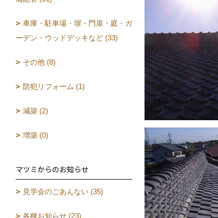
車庫・駐車場・塀・門扉・庭・ガ
ーデン・ウッドデッキなど (33)
その他 (8)
防犯リフォーム (1)
減築 (2)
増築 (0)
マツミからのお知らせ
見学会のごあんない (35)
各種お知らせ (23)