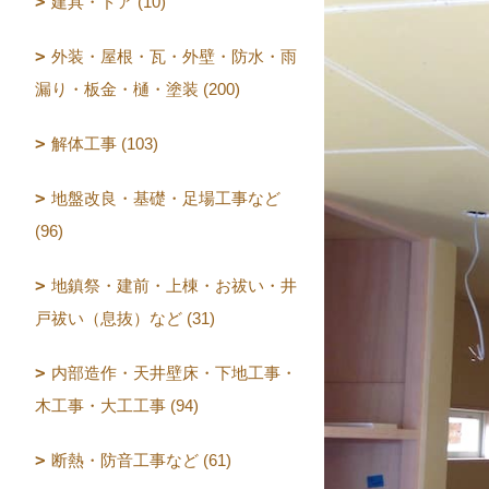
建具・ドア (10)
外装・屋根・瓦・外壁・防水・雨
漏り・板金・樋・塗装 (200)
解体工事 (103)
地盤改良・基礎・足場工事など
(96)
地鎮祭・建前・上棟・お祓い・井
戸祓い（息抜）など (31)
内部造作・天井壁床・下地工事・
木工事・大工工事 (94)
断熱・防音工事など (61)