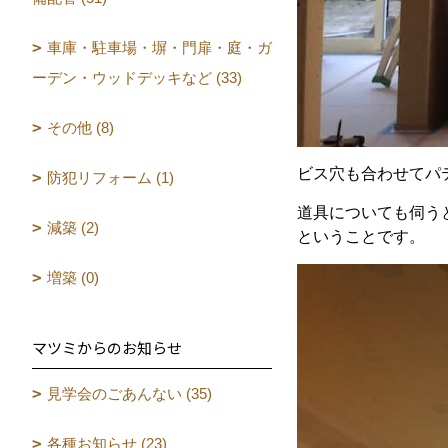
車庫・駐車場・塀・門扉・庭・ガ
ーデン・ウッドデッキなど (33)
その他 (8)
ビス穴も合わせてパ
防犯リフォーム (1)
道具についても伺う
減築 (2)
ということです。
増築 (0)
マツミからのお知らせ
見学会のごあんない (35)
各種お知らせ (23)