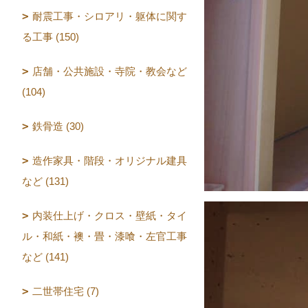
耐震工事・シロアリ・躯体に関す
る工事 (150)
店舗・公共施設・寺院・教会など
(104)
鉄骨造 (30)
造作家具・階段・オリジナル建具
など (131)
内装仕上げ・クロス・壁紙・タイ
ル・和紙・襖・畳・漆喰・左官工事
など (141)
二世帯住宅 (7)