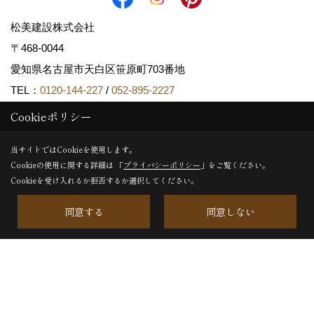
松美建設株式会社
〒468-0044
愛知県名古屋市天白区笹原町703番地
TEL：
0120-144-227
/
052-895-2227
FAX：052-895-2950
Cookieポリシー
＜営業時間＞8:30〜17:30
当サイトではCookieを使用します。
＜定休日＞日曜日、第2土曜日、祝日
Cookieの使用に関する詳細は 「
プライバシーポリシー
」をご覧ください。
Cookieを受け入れるか拒否するか選択してください。
松美建設株式会社・木材加工工場・倉庫
〒4570021
同意する
同意しない
名古屋市南区鶴里町3丁目50
＜定休日＞日曜日、第2土曜日、祝日
■松美建設株式会社のサイト内画像および文章を、許可なく商
用利用・加工使用することを禁じます。