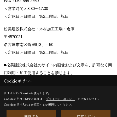
FAX：052-895-2950
＜営業時間＞8:30〜17:30
＜定休日＞日曜日、第2土曜日、祝日
松美建設株式会社・木材加工工場・倉庫
〒4570021
名古屋市南区鶴里町3丁目50
＜定休日＞日曜日、第2土曜日、祝日
■松美建設株式会社のサイト内画像および文章を、許可なく商
用利用・加工使用することを禁じます。
Cookieポリシー
Copyright (c) matsumikensetsu. All Rights Reserved.
当サイトではCookieを使用します。
Cookieの使用に関する詳細は 「
プライバシーポリシー
」をご覧ください。
Produced by
ゴデスクリエイト
Cookieを受け入れるか拒否するか選択してください。
同意する
同意しない