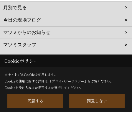
Cookieポリシー
当サイトではCookieを使用します。
Cookieの使用に関する詳細は 「
プライバシーポリシー
」をご覧ください。
Cookieを受け入れるか拒否するか選択してください。
松美建設株式会社
同意する
同意しない
〒468-0044
愛知県名古屋市天白区笹原町703番地
TEL：
0120-144-227
/
052-895-2227