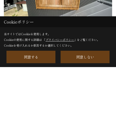
Cookieポリシー
当サイトではCookieを使用します。
Cookieの使用に関する詳細は 「
プライバシーポリシー
」をご覧ください。
Cookieを受け入れるか拒否するか選択してください。
先に取り付け完了した木格子を確認されたお施主様から、
雰囲気がいいからこちらの窓にも追加でお願い！とのこと
同意する
同意しない
で追加で取り付け。
この暑さで屋根も高温になっていて足場を撤去していたの
でちょっと大変でしたがこちらも無事納めることができま
した。
白井
記事一覧｜2022年8月