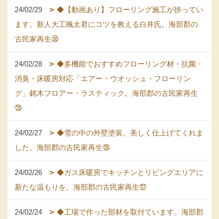
24/02/29
◆【動画あり】フローリング施工が捗ってい
ます。新人大工颯太君にコツを教える白井氏。海部郡の
古民家再生㉚
24/02/28
◆多機能でおすすめフローリング材・抗菌・
消臭・床暖房対応「エアー・ウオッシュ・フローリン
グ」銘木フロアー・ラスティック。海部郡の古民家再生
㉙
24/02/27
◆雪の中の外壁塗装。美しく仕上げてくれま
した。海部郡の古民家再生㉘
24/02/26
◆ガス床暖房でキッチンとリビングエリアに
新たな温もりを。海部郡の古民家再生㉗
24/02/24
◆工場で作った部材を取付ています。海部郡