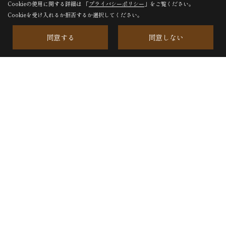
Cookieの使用に関する詳細は 「
プライバシーポリシー
」をご覧ください。
Cookieを受け入れるか拒否するか選択してください。
松美建設株式会社
同意する
同意しない
〒468-0044
愛知県名古屋市天白区笹原町703番地
TEL：
0120-144-227
/
052-895-2227
FAX：052-895-2950
＜営業時間＞8:30〜17:30
＜定休日＞日曜日、第2土曜日、祝日
松美建設株式会社・木材加工工場・倉庫
〒4570021
名古屋市南区鶴里町3丁目50
＜定休日＞日曜日、第2土曜日、祝日
■松美建設株式会社のサイト内画像および文章を、許可なく商