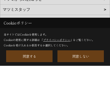
Cookieポリシー
当サイトではCookieを使用します。
Cookieの使用に関する詳細は 「
プライバシーポリシー
」をご覧ください。
Cookieを受け入れるか拒否するか選択してください。
松美建設株式会社
同意する
同意しない
〒468-0044
愛知県名古屋市天白区笹原町703番地
TEL：
0120-144-227
/
052-895-2227
FAX：052-895-2950
＜営業時間＞8:30〜17:30
＜定休日＞日曜日、第2土曜日、祝日