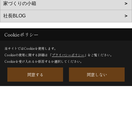
Cookieポリシー
松美建設株式会社
当サイトではCookieを使用します。
〒468-0044
Cookieの使用に関する詳細は 「
プライバシーポリシー
」をご覧ください。
Cookieを受け入れるか拒否するか選択してください。
愛知県名古屋市天白区笹原町703番地
TEL：
0120-144-227
/
052-895-2227
同意する
同意しない
FAX：052-895-2950
＜営業時間＞8:30〜17:30
＜定休日＞日曜日、第2土曜日、祝日
松美建設株式会社・木材加工工場・倉庫
〒4570021
名古屋市南区鶴里町3丁目50