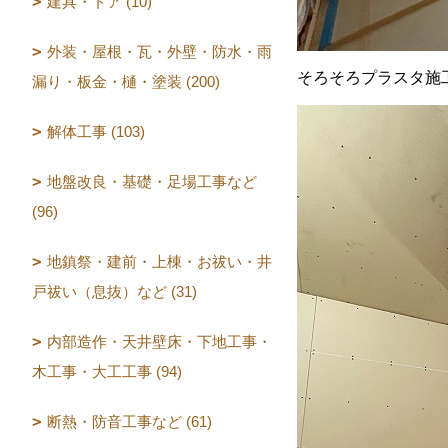
建具・ドア (10)
外装・屋根・瓦・外壁・防水・雨
そろそろプラスタ施
漏り・板金・樋・塗装 (200)
解体工事 (103)
地盤改良・基礎・足場工事など
(96)
地鎮祭・建前・上棟・お祓い・井
戸祓い（息抜）など (31)
内部造作・天井壁床・下地工事・
木工事・大工工事 (94)
断熱・防音工事など (61)