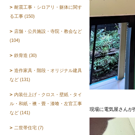
耐震工事・シロアリ・躯体に関す
る工事 (150)
店舗・公共施設・寺院・教会など
(104)
鉄骨造 (30)
造作家具・階段・オリジナル建具
など (131)
内装仕上げ・クロス・壁紙・タイ
ル・和紙・襖・畳・漆喰・左官工事
現場に電気屋さんが
など (141)
二世帯住宅 (7)