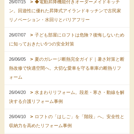
26/07/15
◆電動昇降機能付きオーダーメイドキッチ
ン。回遊性に優れた昇降式アイランドキッチンで古民家
リノベーション・水回りとバリアフリー
26/07/07
子ども部屋にロフトは危険？後悔しないため
に知っておきたい5つの安全対策
26/06/05
夏のガレージ断熱完全ガイド｜暑さ対策と断
熱改修で快適空間へ。大切な愛車を守る車庫の断熱リフ
ォーム
26/04/20
水まわりリフォーム。段差・寒さ・動線を解
決する介護リフォーム事例
26/04/10
ロフトの「はしご」を「階段」へ。安全性と
収納力を高めたリフォーム事例