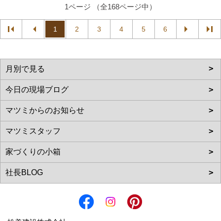
1ページ （全168ページ中）
1
2
3
4
5
6