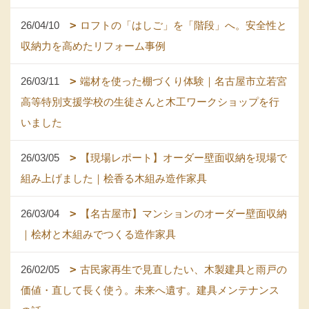
26/04/10
ロフトの「はしご」を「階段」へ。安全性と
収納力を高めたリフォーム事例
26/03/11
端材を使った棚づくり体験｜名古屋市立若宮
高等特別支援学校の生徒さんと木工ワークショップを行
いました
26/03/05
【現場レポート】オーダー壁面収納を現場で
組み上げました｜桧香る木組み造作家具
26/03/04
【名古屋市】マンションのオーダー壁面収納
｜桧材と木組みでつくる造作家具
26/02/05
古民家再生で見直したい、木製建具と雨戸の
価値・直して長く使う。未来へ遺す。建具メンテナンス