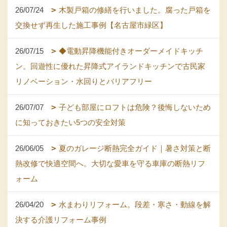
26/07/24
木製戸箱の修繕を行いました。腐った戸箱を
交換せず再生した施工事例【名古屋市緑区】
26/07/15
◆電動昇降機能付きオーダーメイドキッチ
ン。回遊性に優れた昇降式アイランドキッチンで古民家
リノベーション・水回りとバリアフリー
26/07/07
子ども部屋にロフトは危険？後悔しないため
に知っておきたい5つの安全対策
26/06/05
夏のガレージ断熱完全ガイド｜暑さ対策と断
熱改修で快適空間へ。大切な愛車を守る車庫の断熱リフ
ォーム
26/04/20
水まわりリフォーム。段差・寒さ・動線を解
決する介護リフォーム事例