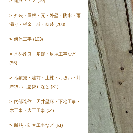
建具・ドア (10)
外装・屋根・瓦・外壁・防水・雨
漏り・板金・樋・塗装 (200)
解体工事 (103)
地盤改良・基礎・足場工事など
(96)
地鎮祭・建前・上棟・お祓い・井
戸祓い（息抜）など (31)
内部造作・天井壁床・下地工事・
木工事・大工工事 (94)
断熱・防音工事など (61)