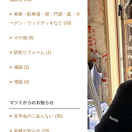
車庫・駐車場・塀・門扉・庭・ガ
ーデン・ウッドデッキなど (33)
その他 (8)
防犯リフォーム (1)
減築 (2)
増築 (0)
マツミからのお知らせ
見学会のごあんない (35)
各種お知らせ (23)