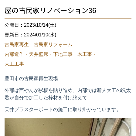
屋の古民家リノベーション36
公開日：2023/10/14(土)
更新日：2024/01/10(水)
古民家再生 古民家リフォーム
｜
内部造作・天井壁床・下地工事・木工事・
大工工事
豊田市の古民家再生現場
外部は西やんが杉板を貼り進め、内部では新人大工の
颯太
君が自分で加工した枠材を付け終えて
天井プラスターボードの施工に取り掛かっています。