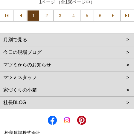
1ページ （全168ページ中）
1
2
3
4
5
6
松美建設株式会社