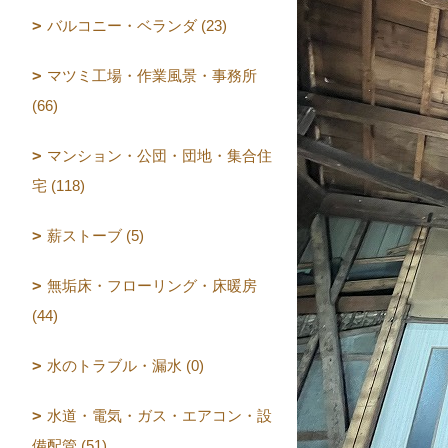
バルコニー・ベランダ (23)
マツミ工場・作業風景・事務所
(66)
マンション・公団・団地・集合住
宅 (118)
薪ストーブ (5)
無垢床・フローリング・床暖房
(44)
水のトラブル・漏水 (0)
水道・電気・ガス・エアコン・設
備配管 (51)