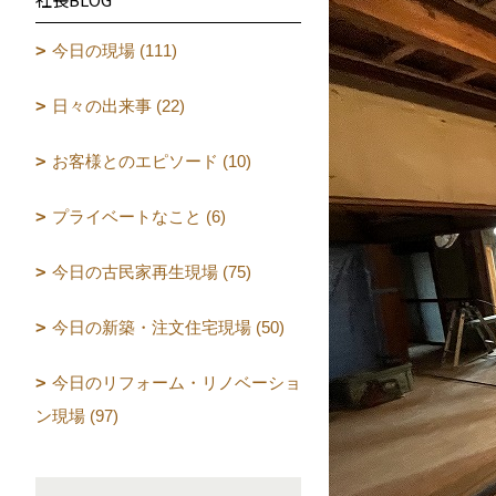
今日の現場 (111)
日々の出来事 (22)
お客様とのエピソード (10)
プライベートなこと (6)
今日の古民家再生現場 (75)
今日の新築・注文住宅現場 (50)
今日のリフォーム・リノベーショ
ン現場 (97)