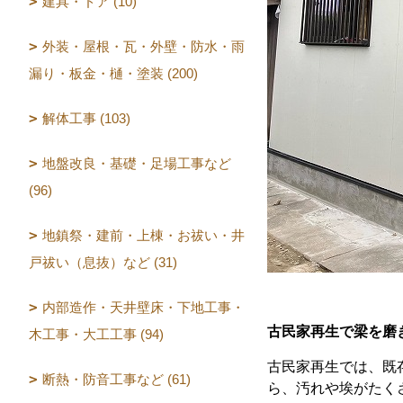
建具・ドア (10)
外装・屋根・瓦・外壁・防水・雨
漏り・板金・樋・塗装 (200)
解体工事 (103)
地盤改良・基礎・足場工事など
(96)
地鎮祭・建前・上棟・お祓い・井
戸祓い（息抜）など (31)
内部造作・天井壁床・下地工事・
古民家再生で梁を磨
木工事・大工工事 (94)
古民家再生では、既
断熱・防音工事など (61)
ら、汚れや埃がたく