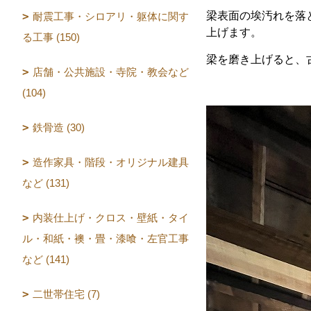
梁表面の埃汚れを落
耐震工事・シロアリ・躯体に関す
上げます。
る工事 (150)
梁を磨き上げると、
店舗・公共施設・寺院・教会など
(104)
鉄骨造 (30)
造作家具・階段・オリジナル建具
など (131)
内装仕上げ・クロス・壁紙・タイ
ル・和紙・襖・畳・漆喰・左官工事
など (141)
二世帯住宅 (7)