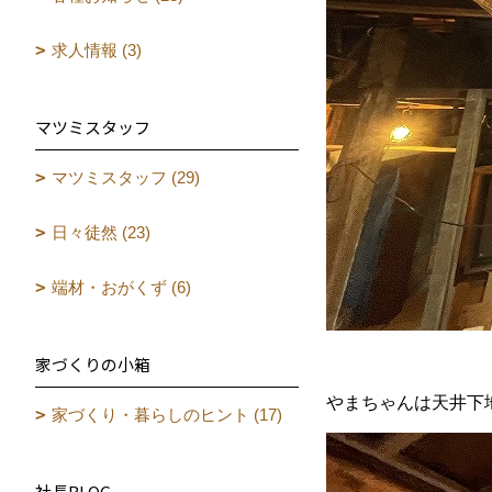
求人情報 (3)
マツミスタッフ
マツミスタッフ (29)
日々徒然 (23)
端材・おがくず (6)
家づくりの小箱
やまちゃんは天井下
家づくり・暮らしのヒント (17)
社長BLOG