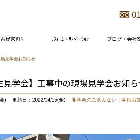
0
古民家再生
ﾘﾌｫｰﾑ・ﾘﾉﾍﾞｰｼｮﾝ
ブログ・会社
現場見学会お知らせ
生見学会】工事中の現場見学会お知ら
金)
更新日：2022/04/15(金)
見学会のごあんない
｜
各種お