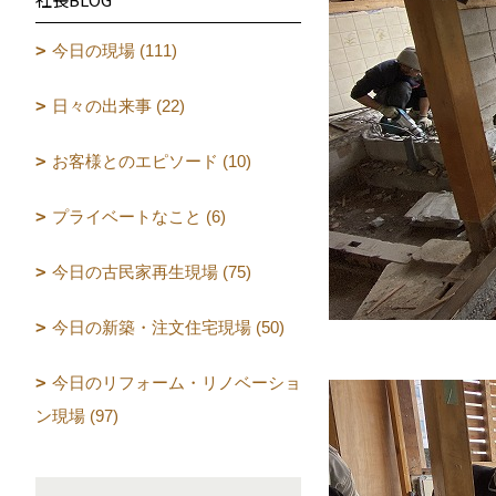
今日の現場 (111)
日々の出来事 (22)
お客様とのエピソード (10)
プライベートなこと (6)
今日の古民家再生現場 (75)
今日の新築・注文住宅現場 (50)
今日のリフォーム・リノベーショ
ン現場 (97)