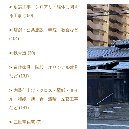
耐震工事・シロアリ・躯体に関す
る工事 (150)
店舗・公共施設・寺院・教会など
(104)
鉄骨造 (30)
造作家具・階段・オリジナル建具
など (131)
内装仕上げ・クロス・壁紙・タイ
ル・和紙・襖・畳・漆喰・左官工事
など (141)
二世帯住宅 (7)