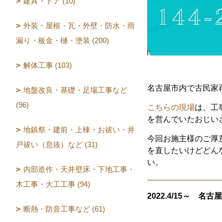
建具・ドア (10)
外装・屋根・瓦・外壁・防水・雨
漏り・板金・樋・塗装 (200)
解体工事 (103)
名古屋市内で古民家
地盤改良・基礎・足場工事など
(96)
こちらの現場
は、工
を営んでいたおじい
地鎮祭・建前・上棟・お祓い・井
今回お施主様のご厚
戸祓い（息抜）など (31)
を直したいけどどん
い。
内部造作・天井壁床・下地工事・
木工事・大工工事 (94)
2022.4/15～
断熱・防音工事など (61)