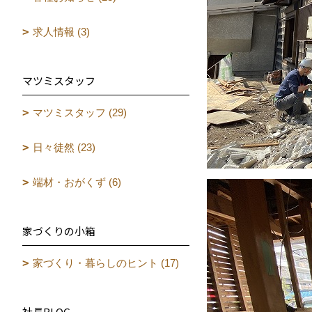
求人情報 (3)
マツミスタッフ
マツミスタッフ (29)
日々徒然 (23)
端材・おがくず (6)
家づくりの小箱
家づくり・暮らしのヒント (17)
社長BLOG