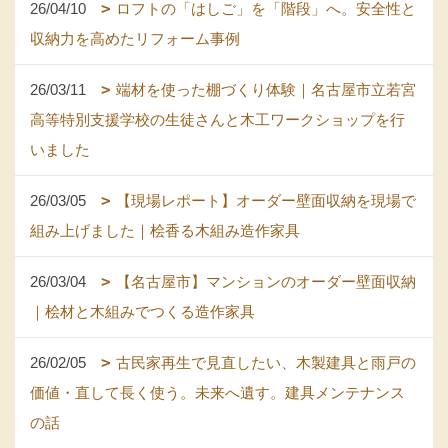
26/04/10
ロフトの「はしご」を「階段」へ。安全性と
収納力を高めたリフォーム事例
26/03/11
端材を使った棚づくり体験｜名古屋市立若宮
高等特別支援学校の生徒さんと木工ワークショップを行
いました
26/03/05
【現場レポート】オーダー壁面収納を現場で
組み上げました｜桧香る木組み造作家具
26/03/04
【名古屋市】マンションのオーダー壁面収納
｜桧材と木組みでつくる造作家具
26/02/05
古民家再生で見直したい、木製建具と雨戸の
価値・直して長く使う。未来へ遺す。建具メンテナンス
の話