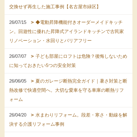
交換せず再生した施工事例【名古屋市緑区】
26/07/15
◆電動昇降機能付きオーダーメイドキッチ
ン。回遊性に優れた昇降式アイランドキッチンで古民家
リノベーション・水回りとバリアフリー
26/07/07
子ども部屋にロフトは危険？後悔しないため
に知っておきたい5つの安全対策
26/06/05
夏のガレージ断熱完全ガイド｜暑さ対策と断
熱改修で快適空間へ。大切な愛車を守る車庫の断熱リフ
ォーム
26/04/20
水まわりリフォーム。段差・寒さ・動線を解
決する介護リフォーム事例