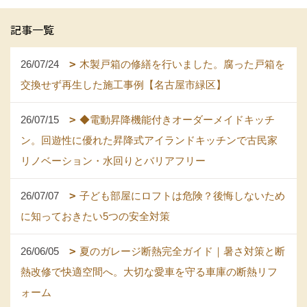
記事一覧
26/07/24
木製戸箱の修繕を行いました。腐った戸箱を
交換せず再生した施工事例【名古屋市緑区】
26/07/15
◆電動昇降機能付きオーダーメイドキッチ
ン。回遊性に優れた昇降式アイランドキッチンで古民家
リノベーション・水回りとバリアフリー
26/07/07
子ども部屋にロフトは危険？後悔しないため
に知っておきたい5つの安全対策
26/06/05
夏のガレージ断熱完全ガイド｜暑さ対策と断
熱改修で快適空間へ。大切な愛車を守る車庫の断熱リフ
ォーム