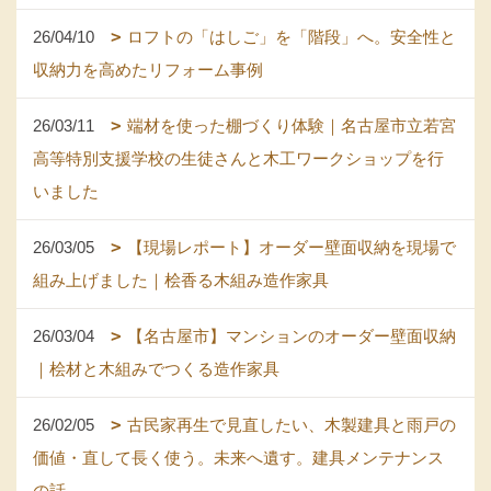
26/04/10
ロフトの「はしご」を「階段」へ。安全性と
収納力を高めたリフォーム事例
26/03/11
端材を使った棚づくり体験｜名古屋市立若宮
高等特別支援学校の生徒さんと木工ワークショップを行
いました
26/03/05
【現場レポート】オーダー壁面収納を現場で
組み上げました｜桧香る木組み造作家具
26/03/04
【名古屋市】マンションのオーダー壁面収納
｜桧材と木組みでつくる造作家具
26/02/05
古民家再生で見直したい、木製建具と雨戸の
価値・直して長く使う。未来へ遺す。建具メンテナンス
の話