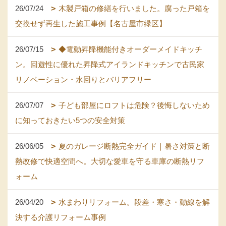
26/07/24
木製戸箱の修繕を行いました。腐った戸箱を
交換せず再生した施工事例【名古屋市緑区】
26/07/15
◆電動昇降機能付きオーダーメイドキッチ
ン。回遊性に優れた昇降式アイランドキッチンで古民家
リノベーション・水回りとバリアフリー
26/07/07
子ども部屋にロフトは危険？後悔しないため
に知っておきたい5つの安全対策
26/06/05
夏のガレージ断熱完全ガイド｜暑さ対策と断
熱改修で快適空間へ。大切な愛車を守る車庫の断熱リフ
ォーム
26/04/20
水まわりリフォーム。段差・寒さ・動線を解
決する介護リフォーム事例