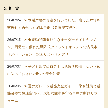
記事一覧
26/07/24
木製戸箱の修繕を行いました。腐った戸箱を
交換せず再生した施工事例【名古屋市緑区】
26/07/15
◆電動昇降機能付きオーダーメイドキッチ
ン。回遊性に優れた昇降式アイランドキッチンで古民家
リノベーション・水回りとバリアフリー
26/07/07
子ども部屋にロフトは危険？後悔しないため
に知っておきたい5つの安全対策
26/06/05
夏のガレージ断熱完全ガイド｜暑さ対策と断
熱改修で快適空間へ。大切な愛車を守る車庫の断熱リフ
ォーム