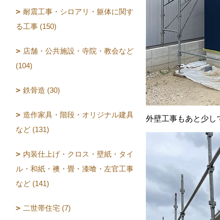
耐震工事・シロアリ・躯体に関す
る工事 (150)
店舗・公共施設・寺院・教会など
(104)
鉄骨造 (30)
造作家具・階段・オリジナル建具
外壁工事もあと少し
など (131)
内装仕上げ・クロス・壁紙・タイ
ル・和紙・襖・畳・漆喰・左官工事
など (141)
二世帯住宅 (7)