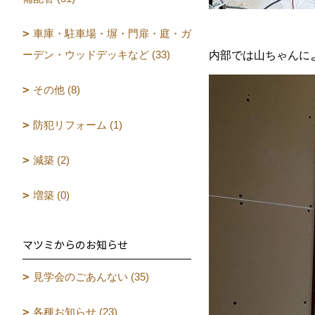
車庫・駐車場・塀・門扉・庭・ガ
ーデン・ウッドデッキなど (33)
内部では山ちゃんに
その他 (8)
防犯リフォーム (1)
減築 (2)
増築 (0)
マツミからのお知らせ
見学会のごあんない (35)
各種お知らせ (23)