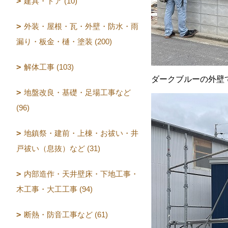
建具・ドア (10)
外装・屋根・瓦・外壁・防水・雨
漏り・板金・樋・塗装 (200)
解体工事 (103)
ダークブルーの外壁
地盤改良・基礎・足場工事など
(96)
地鎮祭・建前・上棟・お祓い・井
戸祓い（息抜）など (31)
内部造作・天井壁床・下地工事・
木工事・大工工事 (94)
断熱・防音工事など (61)