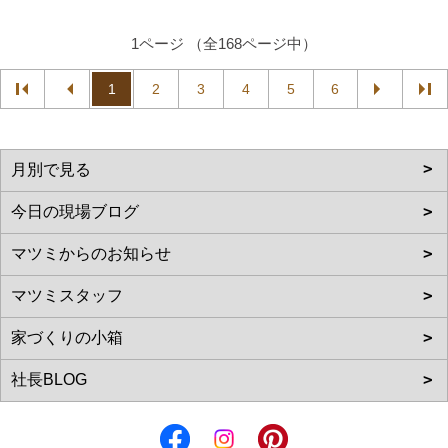
1ページ （全168ページ中）
1
2
3
4
5
6