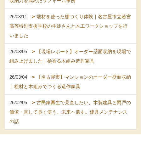
収納力を高めたリフォーム事例
26/03/11
端材を使った棚づくり体験｜名古屋市立若宮
高等特別支援学校の生徒さんと木工ワークショップを行
いました
26/03/05
【現場レポート】オーダー壁面収納を現場で
組み上げました｜桧香る木組み造作家具
26/03/04
【名古屋市】マンションのオーダー壁面収納
｜桧材と木組みでつくる造作家具
26/02/05
古民家再生で見直したい、木製建具と雨戸の
価値・直して長く使う。未来へ遺す。建具メンテナンス
の話