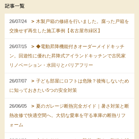
記事一覧
26/07/24
木製戸箱の修繕を行いました。腐った戸箱を
交換せず再生した施工事例【名古屋市緑区】
26/07/15
◆電動昇降機能付きオーダーメイドキッチ
ン。回遊性に優れた昇降式アイランドキッチンで古民家
リノベーション・水回りとバリアフリー
26/07/07
子ども部屋にロフトは危険？後悔しないため
に知っておきたい5つの安全対策
26/06/05
夏のガレージ断熱完全ガイド｜暑さ対策と断
熱改修で快適空間へ。大切な愛車を守る車庫の断熱リフ
ォーム