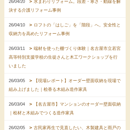
26/04/20
水まわりリフォーム。段差・寒さ・動線を解
決する介護リフォーム事例
26/04/10
ロフトの「はしご」を「階段」へ。安全性と
収納力を高めたリフォーム事例
26/03/11
端材を使った棚づくり体験｜名古屋市立若宮
高等特別支援学校の生徒さんと木工ワークショップを行
いました
26/03/05
【現場レポート】オーダー壁面収納を現場で
組み上げました｜桧香る木組み造作家具
26/03/04
【名古屋市】マンションのオーダー壁面収納
｜桧材と木組みでつくる造作家具
26/02/05
古民家再生で見直したい、木製建具と雨戸の