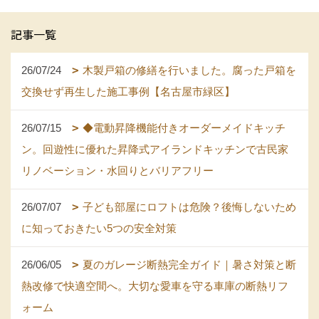
記事一覧
26/07/24
木製戸箱の修繕を行いました。腐った戸箱を
交換せず再生した施工事例【名古屋市緑区】
26/07/15
◆電動昇降機能付きオーダーメイドキッチ
ン。回遊性に優れた昇降式アイランドキッチンで古民家
リノベーション・水回りとバリアフリー
26/07/07
子ども部屋にロフトは危険？後悔しないため
に知っておきたい5つの安全対策
26/06/05
夏のガレージ断熱完全ガイド｜暑さ対策と断
熱改修で快適空間へ。大切な愛車を守る車庫の断熱リフ
ォーム