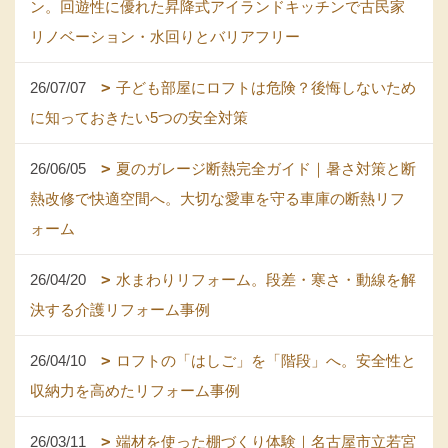
ン。回遊性に優れた昇降式アイランドキッチンで古民家
リノベーション・水回りとバリアフリー
26/07/07
子ども部屋にロフトは危険？後悔しないため
に知っておきたい5つの安全対策
26/06/05
夏のガレージ断熱完全ガイド｜暑さ対策と断
熱改修で快適空間へ。大切な愛車を守る車庫の断熱リフ
ォーム
26/04/20
水まわりリフォーム。段差・寒さ・動線を解
決する介護リフォーム事例
26/04/10
ロフトの「はしご」を「階段」へ。安全性と
収納力を高めたリフォーム事例
26/03/11
端材を使った棚づくり体験｜名古屋市立若宮