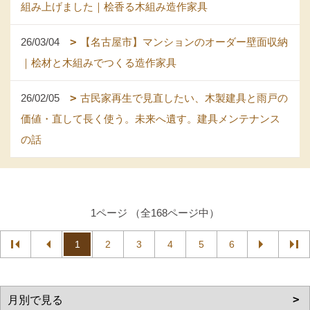
組み上げました｜桧香る木組み造作家具
26/03/04
【名古屋市】マンションのオーダー壁面収納
｜桧材と木組みでつくる造作家具
26/02/05
古民家再生で見直したい、木製建具と雨戸の
価値・直して長く使う。未来へ遺す。建具メンテナンス
の話
1ページ （全168ページ中）
1
2
3
4
5
6