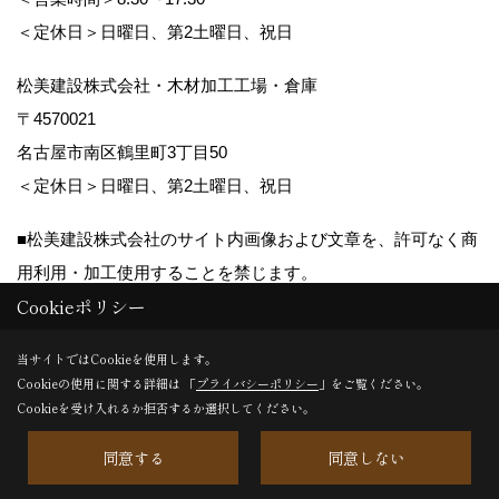
＜定休日＞日曜日、第2土曜日、祝日
松美建設株式会社・木材加工工場・倉庫
〒4570021
名古屋市南区鶴里町3丁目50
＜定休日＞日曜日、第2土曜日、祝日
■松美建設株式会社のサイト内画像および文章を、許可なく商
用利用・加工使用することを禁じます。
Cookieポリシー
Copyright (c) matsumikensetsu. All Rights Reserved.
当サイトではCookieを使用します。
Cookieの使用に関する詳細は 「
プライバシーポリシー
」をご覧ください。
Produced by
ゴデスクリエイト
Cookieを受け入れるか拒否するか選択してください。
同意する
同意しない