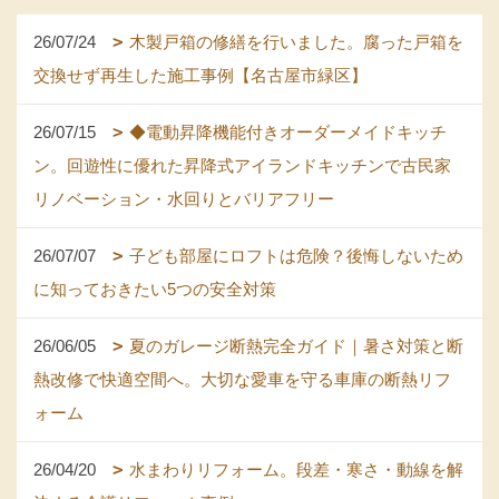
26/07/24
木製戸箱の修繕を行いました。腐った戸箱を
交換せず再生した施工事例【名古屋市緑区】
26/07/15
◆電動昇降機能付きオーダーメイドキッチ
ン。回遊性に優れた昇降式アイランドキッチンで古民家
リノベーション・水回りとバリアフリー
26/07/07
子ども部屋にロフトは危険？後悔しないため
に知っておきたい5つの安全対策
26/06/05
夏のガレージ断熱完全ガイド｜暑さ対策と断
熱改修で快適空間へ。大切な愛車を守る車庫の断熱リフ
ォーム
26/04/20
水まわりリフォーム。段差・寒さ・動線を解